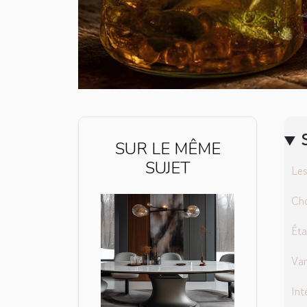
SUR LE MÊME
SUJET
Les
Cho
Éta
Var
Int