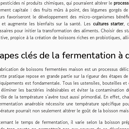
 pesticides ni produits chimiques, qui pourraient altérer le
process
ement capitale : des fruits mûrs à point, des légumes gorgés de
urs favoriseront le développement des micro-organismes bénéfiqu
 et augmente les bienfaits sur la santé. Les
cultures starter
, 
ssaires pour initier la transformation des aliments. Choisir des s
tive, propice à la création de boissons riches en probiotiques, alli
apes clés de la fermentation à 
abrication de boissons fermentées maison est un processus délicat
ette pratique repose en grande partie sur la rigueur des étapes de
équipements est fondamentale. Tous les ustensiles, bouteilles e
 éliminer les bactéries indésirables et éviter la contamination
rôle de la température s'avère tout aussi primordial. En effet, c
ermentation anaérobie nécessite une température spécifique p
érature pourrait non seulement altérer le goût de la boisson mais
ernant le temps de fermentation, il varie selon la boisson prép
ode trop courte ne permettrait pas aux saveurs de se développe