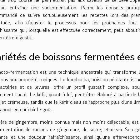
rait entraîner une surfermentation. Parmi les conseils prati
mmandé de suivre scrupuleusement les recettes lors des prem
ctuée, afin d'ajuster le processus pour les prochaines foi
chissante qui, lorsqu'elle est effectuée correctement, peut about
en-être digestif.
riétés de boissons fermentées e
acto-fermentation est une technique ancestrale qui transforme l
sons aux propriétés uniques. Le kombucha, boisson pétillante issu
actéries et de levures, offre un profil gustatif complexe, s
rement sucré. Le kéfir, quant à lui, peut être élaboré à partir de l
e et crémeuse, tandis que le kéfir d'eau se rapproche plus d'une l
s pour en enrichir le goût.
ière de gingembre, moins connue mais non moins délectable, est un
ermentation de racines de gingembre, de sucre, et d'eau. Son goût
ante et une douceur rafraîchissante, ainsi qu'une effervesce