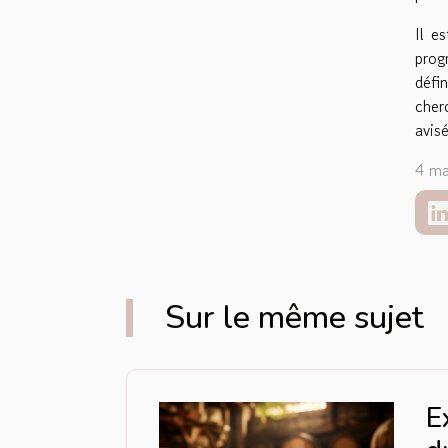
Il e
prog
défi
cher
avis
4 ma
Sur le même sujet
E