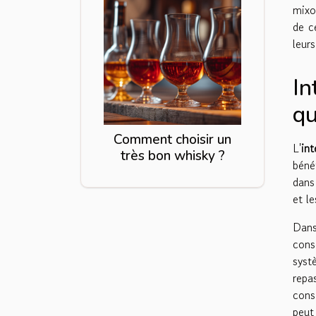
mixo
de c
leurs
In
qu
Comment choisir un
L'
int
très bon whisky ?
béné
dans
et l
Dan
cons
syst
repa
cons
peut