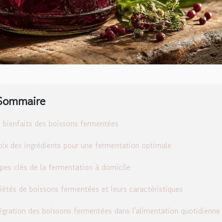
Sommaire
 bienfaits des boissons fermentées
ix des ingrédients pour une fermentation optimale
pes clés de la fermentation à domicile
iétés de boissons fermentées et leurs caractéristiques
égration des boissons fermentées dans l'alimentation quotidienne