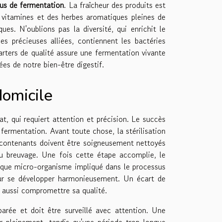
us de fermentation
. La fraîcheur des produits est
 vitamines et des herbes aromatiques pleines de
es. N'oublions pas la diversité, qui enrichit le
ces précieuses alliées, contiennent les bactéries
tarters de qualité assure une fermentation vivante
ées de notre bien-être digestif.
domicile
, qui requiert attention et précision. Le succès
 fermentation. Avant toute chose, la stérilisation
t contenants doivent être soigneusement nettoyés
 du breuvage. Une fois cette étape accomplie, le
haque micro-organisme impliqué dans le processus
our se développer harmonieusement. Un écart de
 aussi compromettre sa qualité.
arée et doit être surveillé avec attention. Une
r pleinement, tandis qu'une période trop longue