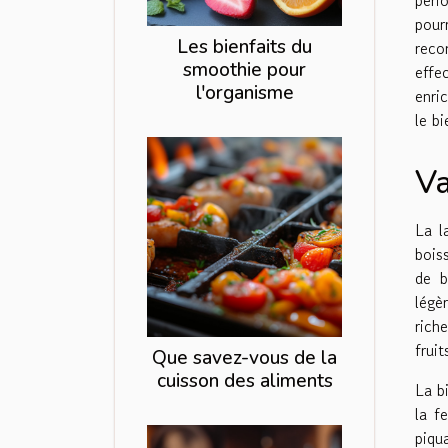
pour
Les bienfaits du
reco
smoothie pour
effe
l'organisme
enri
le bi
Va
La l
bois
de b
légè
rich
fruit
Que savez-vous de la
cuisson des aliments
La b
la f
piqu