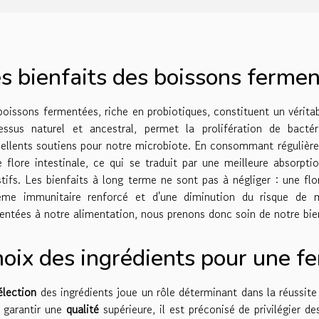
s bienfaits des boissons ferme
boissons fermentées, riche en probiotiques, constituent un véritab
essus naturel et ancestral, permet la prolifération de bactér
cellents soutiens pour notre microbiote. En consommant régulièrem
e flore intestinale, ce qui se traduit par une meilleure absorpt
stifs. Les bienfaits à long terme ne sont pas à négliger : une fl
ème immunitaire renforcé et d'une diminution du risque de m
entées à notre alimentation, nous prenons donc soin de notre bien
oix des ingrédients pour une f
élection
des ingrédients joue un rôle déterminant dans la réussi
 garantir une
qualité
supérieure, il est préconisé de privilégier d