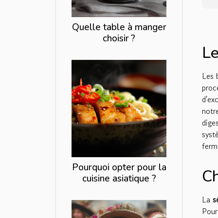
Quelle table à manger
choisir ?
Le
Les 
proc
d'ex
notr
dige
syst
ferm
Pourquoi opter pour la
Ch
cuisine asiatique ?
La
s
Pour