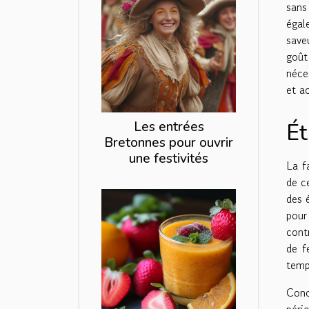
sans
égal
save
goût
néce
et ac
Les entrées
Ét
Bretonnes pour ouvrir
une festivités
La f
de c
des 
pour
cont
de f
temp
Conc
péri